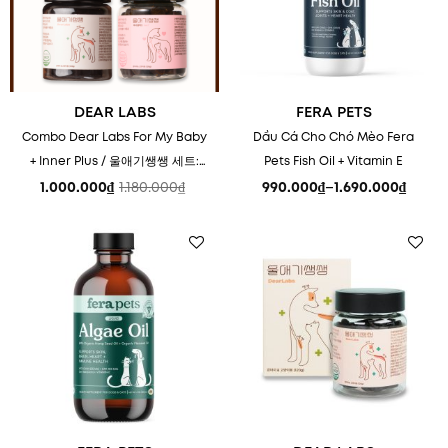
DEAR LABS
FERA PETS
Combo Dear Labs For My Baby
Dầu Cá Cho Chó Mèo Fera
+ Inner Plus / 울애기쌩쌩 세트:
Pets Fish Oil + Vitamin E
Chăm sóc sức khỏe chó & mèo
1.000.000
₫
1.180.000
₫
990.000
₫
–
1.690.000
₫
Giá
Giá
Khoảng
toàn diện
gốc
hiện
giá:
là:
tại
từ
1.180.000₫.
là:
990.000₫
1.000.000₫.
đến
1.690.000₫
Add to
Add to
wishlist
wishlist