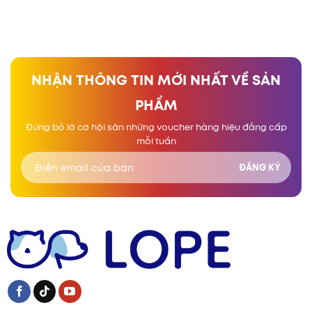
NHẬN THÔNG TIN MỚI NHẤT VỀ SẢN
PHẨM
Đừng bỏ lỡ cơ hội săn những voucher hàng hiệu đẳng cấp
mỗi tuần