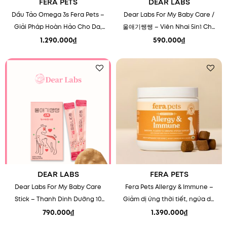
FERA PETS
DEAR LABS
Dầu Tảo Omega 3s Fera Pets –
Dear Labs For My Baby Care /
Giải Pháp Hoàn Hảo Cho Da,
울애기쌩쌩 – Viên Nhai 5in1 Cho
Lông & Khớp Thú Cưng
Chó Khỏe Toàn Diện
1.290.000
₫
590.000
₫
Add to
Add to
wishlist
wishlist
DEAR LABS
FERA PETS
Dear Labs For My Baby Care
Fera Pets Allergy & Immune –
Stick – Thanh Dinh Dưỡng 10
Giảm dị ứng thời tiết, ngứa da
Thành Phần Cho Chó Mèo (Dễ
và tăng cường hệ miễn dịch
790.000
₫
1.390.000
₫
Ăn)
cho thú cưng.