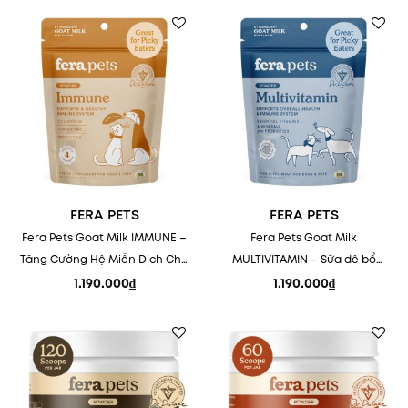
Add to
Add to
wishlist
wishlist
FERA PETS
FERA PETS
Fera Pets Goat Milk IMMUNE –
Fera Pets Goat Milk
Tăng Cường Hệ Miễn Dịch Cho
MULTIVITAMIN – Sữa dê bổ
Thú Cưng
sung vitamin, hỗ trợ tiêu hóa
1.190.000
₫
1.190.000
₫
và dinh dưỡng cho chó mèo
Add to
Add to
wishlist
wishlist