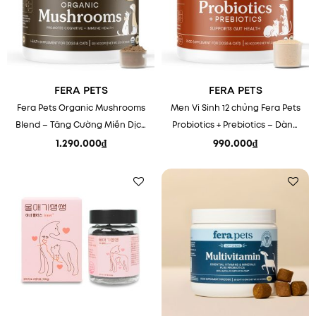
FERA PETS
FERA PETS
Fera Pets Organic Mushrooms
Men Vi Sinh 12 chủng Fera Pets
Blend – Tăng Cường Miễn Dịch
Probiotics + Prebiotics – Dành
Cho Thú Cưng
cho chó & mèo
1.290.000
₫
990.000
₫
Add to
Add to
wishlist
wishlist