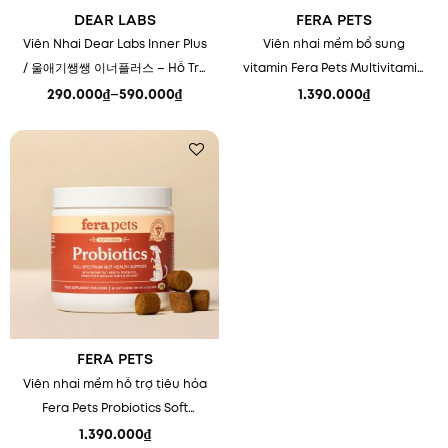
DEAR LABS
FERA PETS
Viên Nhai Dear Labs Inner Plus
Viên nhai mềm bổ sung
/ 울애기쌩쌩 이너플러스 – Hỗ Trợ
vitamin Fera Pets Multivitamin
Toàn Diện Cho Phế Quản, Tim,
Soft Chews
290.000
₫
–
590.000
₫
1.390.000
₫
Khoảng
Gan & Thận
giá:
từ
290.000₫
đến
590.000₫
Add to
wishlist
FERA PETS
Viên nhai mềm hỗ trợ tiêu hóa
Fera Pets Probiotics Soft
Chews
1.390.000
₫